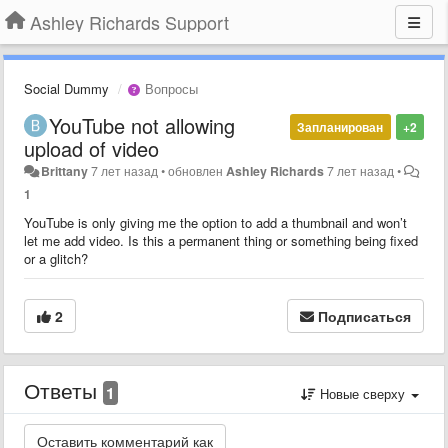
Ashley Richards Support
Social Dummy
Вопросы
YouTube not allowing
Запланирован
+2
upload of video
Brittany
7 лет назад
•
обновлен
Ashley Richards
7 лет назад
•
1
YouTube is only giving me the option to add a thumbnail and won’t
let me add video. Is this a permanent thing or something being fixed
or a glitch?
2
Подписаться
Ответы
1
Новые сверху