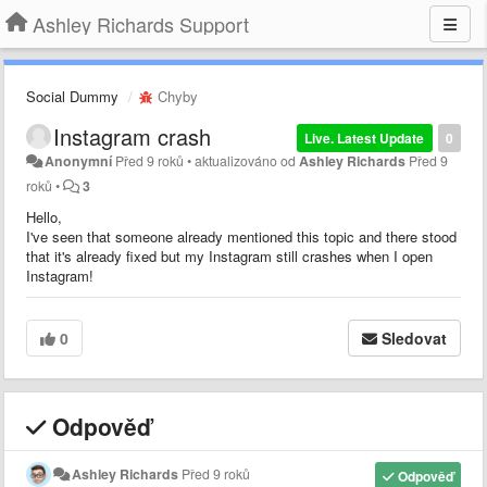
Ashley Richards Support
Social Dummy
Chyby
Instagram crash
Live. Latest Update
0
Anonymní
Před 9 roků
•
aktualizováno od
Ashley Richards
Před 9
roků
•
3
Hello,
I've seen that someone already mentioned this topic and there stood
that it's already fixed but my Instagram still crashes when I open
Instagram!
0
Sledovat
Odpověď
Ashley Richards
Před 9 roků
Odpověď