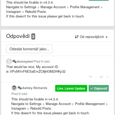
This should be fixable in v4.3.4.
Navigate to Settings > Manage Account > Profile Management >
Instagram > Rebuild Posts.
If this doesn't fix this issue please get back in touch.
Odpovědi
3
Od nejnovějších
Anonymní
Před 9 roků
That would be nice. My account ID
is VPxMVvF6ESaEmZC8jhf3M2IHKy32
|
Ashley Richards
Live. Latest Update
Odpověď
Před 9 roků
This should be fixable in v4.3.4.
Navigate to Settings > Manage Account > Profile Management >
Instagram > Rebuild Posts.
If this doesn't fix this issue please get back in touch.