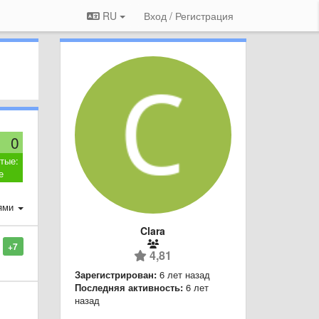
RU
Вход / Регистрация
0
тые:
е
ями
Clara
+7
4,81
Зарегистрирован:
6 лет назад
Последняя активность:
6 лет
назад