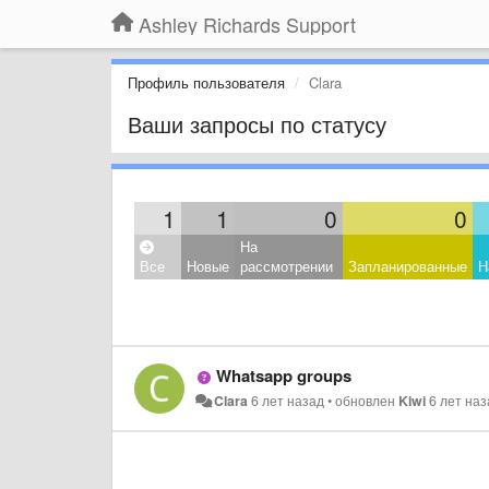
Ashley Richards Support
Профиль пользователя
Clara
Ваши запросы по статусу
1
1
0
0
На
Все
Новые
рассмотрении
Запланированные
Н
Whatsapp groups
Clara
6 лет назад
•
обновлен
Kiwi
6 лет на