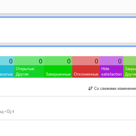
0
0
0
0
0
Открытые:
Hide
Закры
ачатые
Другие
Завершенные
Отклоненные
satisfaction
Други
Со свежими изменени
зад
•
1