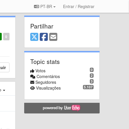
PT-BR
Entrar / Registrar
Partilhar
0
Topic stats
uir
0
Votos
2
Comentários
3
Seguidores
5.107
Visualizações
ro