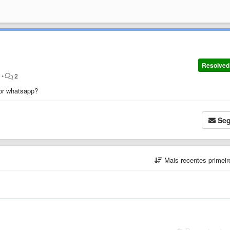
Resolved
s
•
2
 for whatsapp?
Seg
Mais recentes primei