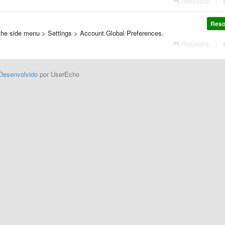
Resposta
|
Reso
the side menu > Settings > Account Global Preferences.
Resposta
|
Desenvolvido
por UserEcho