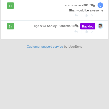
7 שנים ago
lace381
+1
that would be awesome!
|
10 שנים ago
Ashley Richards
+2
Backlog
|
Customer support service
by UserEcho