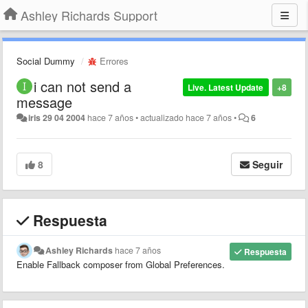
Ashley Richards Support
Social Dummy
Errores
i can not send a
Live. Latest Update
+8
message
iris 29 04 2004
hace 7 años
•
actualizado
hace 7 años
•
6
8
Seguir
Respuesta
Ashley Richards
hace 7 años
Respuesta
Enable Fallback composer from Global Preferences.