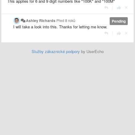
This applies for 6 and 9 digit numbers like "100K" and "100M"
|
Ashley Richards
Před 8 roků
Pending
I will take a look into this. Thanks for letting me know.
|
Služby zákaznické podpory
by UserEcho