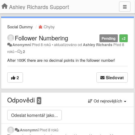
Ashley Richards Support
Social Dummy
Chyby
Follower Numbering
Pending
+2
Anonymní
Před 8 roků
•
aktualizováno od
Ashley Richards
Před 8
roků
•
2
After 100K there are no decimal points in the follower number!
2
Sledovat
Odpovědi
2
Od nejnovějších
Anonymní
Před 8 roků