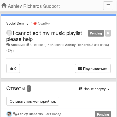
Ashley Richards Support
Social Dummy
Ошибки
i cannot edit my music playlist
Pending
0
please help
Анонимный
8 лет назад
•
обновлен
Ashley Richards
8 лет назад
•
1
0
Подписаться
Ответы
1
Новые сверху
Ashley Richards
8 лет назад
Pending