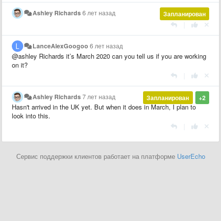
Ashley Richards
6 лет назад
Запланирован
|
LanceAlexGoogoo
6 лет назад
@ashley Richards it’s March 2020 can you tell us if you are working
on it?
|
Ashley Richards
7 лет назад
Запланирован
+2
Hasn't arrived in the UK yet. But when it does in March, I plan to
look into this.
|
Сервис поддержки клиентов работает на платформе
UserEcho