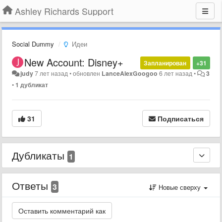
Ashley Richards Support
Social Dummy
Идеи
New Account: Disney+
Запланирован
+31
judy
7 лет назад
•
обновлен
LanceAlexGoogoo
6 лет назад
•
3
•
1 дубликат
31
Подписаться
Дубликаты
1
Ответы
3
Новые сверху