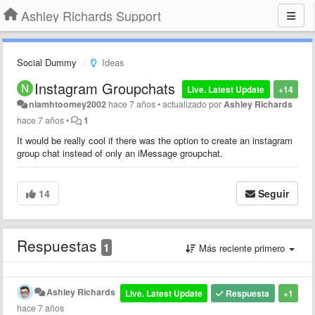
Ashley Richards Support
Social Dummy
Ideas
Instagram Groupchats
Live. Latest Update
+14
niamhtoomey2002
hace 7 años
•
actualizado por
Ashley Richards
hace 7 años
•
1
It would be really cool if there was the option to create an instagram
group chat instead of only an iMessage groupchat.
14
Seguir
Respuestas
1
Más reciente primero
Ashley Richards
Live. Latest Update
Respuesta
+1
hace 7 años