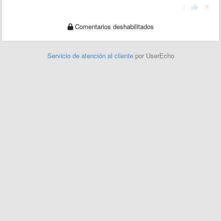
|
Comentarios deshabilitados
Servicio de atención al cliente
por UserEcho