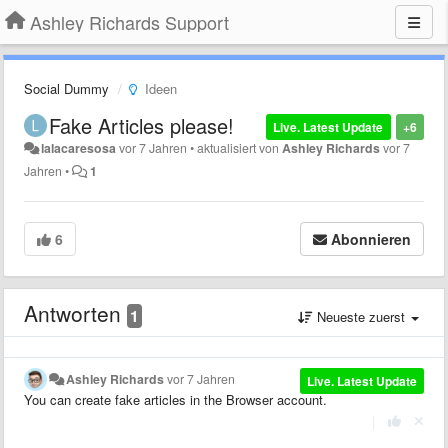
Ashley Richards Support
Social Dummy
Ideen
Fake Articles please!
Live. Latest Update
+6
lalacaresosa
vor 7 Jahren
•
aktualisiert von
Ashley Richards
vor 7
Jahren
•
1
6
Abonnieren
Antworten
1
Neueste zuerst
Ashley Richards
vor 7 Jahren
Live. Latest Update
You can create fake articles in the Browser account.
|